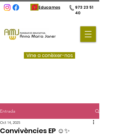
Educamos
973 23 51
40
Vine a conèixer-nos
Entrada
Oct 14, 2025
Convivències EP ☺️✨