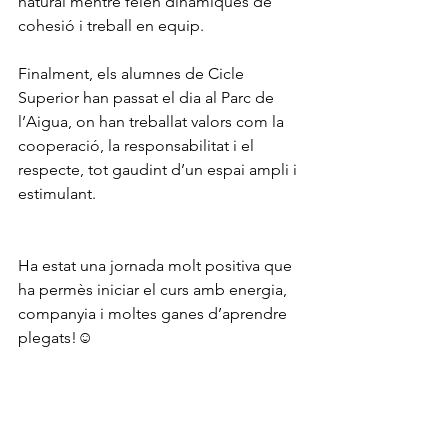
natural mentre feien dinàmiques de 
cohesió i treball en equip.
Finalment, els alumnes de Cicle 
Superior han passat el dia al Parc de 
l’Aigua, on han treballat valors com la 
cooperació, la responsabilitat i el 
respecte, tot gaudint d’un espai ampli i 
estimulant.
Ha estat una jornada molt positiva que 
ha permès iniciar el curs amb energia, 
companyia i moltes ganes d’aprendre 
plegats!☺️