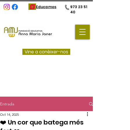
Educamos
973 23 51
40
Vine a conèixer-nos
Entrada
Oct 14, 2025
❤️ Un cor que batega més