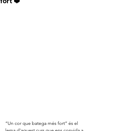
fort ❤️
“Un cor que batega més fort” és el 
lema d'aquest curs que ens convida a 